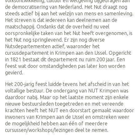
volksontwikkeling, cultuur en wetgeving bijgedragen aan
de democratisering van Nederland. Het Nut draagt nog
steeds actief bij aan het welzijn van mens en samenleving.
Het streven is dat iedereen kan deelnemen aan de
maatschappij. Ondanks dat de overheid nu veel
oorspronkelijke taken van het Nut heeft overgenomen, is
het Nut nog springlevend. Er zijn nog diverse
Nutsdepartementen actief, waaronder het
cursusdepartement in Krimpen aan den IJssel. Opgericht
in 1821 bestaat dit departement nu ruim 200 jaar. Een
feest wat door omstandigheden pas later kon worden
gevierd.
Het 200-jarig feest luidde tevens het afscheid in van het
voltallige bestuur. De ondergang van NUT Krimpen was
daardoor nabij. Maar op het laatste moment zijn enkele
nieuwe bestuursleden toegetreden en met vereende
krachten heeft het NUT een doorstart gemaakt waardoor
inwoners van Krimpen aan de IJssel en omstreken weer
de mogelijkheid hebben aan één of meerdere
cursussen/workshops/lezingen deel te nemen.